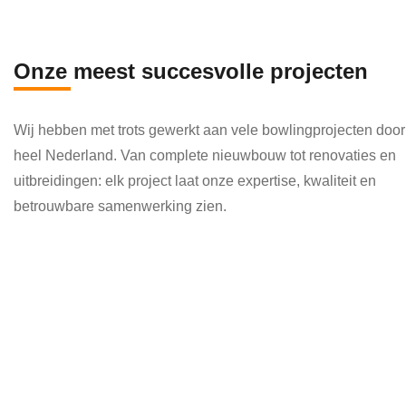
en 
die 
veel 
Onze meest succesvolle projecten
kenni
s en 
Wij hebben met trots gewerkt aan vele bowlingprojecten door
kund
heel Nederland. Van complete nieuwbouw tot renovaties en
e 
uitbreidingen: elk project laat onze expertise, kwaliteit en
toepa
betrouwbare samenwerking zien.
ssen