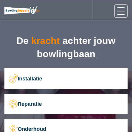
De
kracht
achter jouw
bowlingbaan
Installatie
Reparatie
Onderhoud