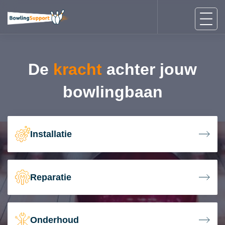
De
kracht
achter jouw
bowlingbaan
Installatie
Reparatie
Onderhoud