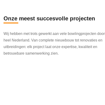
en 
die 
veel 
Onze meest succesvolle projecten
kenni
s en 
Wij hebben met trots gewerkt aan vele bowlingprojecten door
kund
heel Nederland. Van complete nieuwbouw tot renovaties en
e 
uitbreidingen: elk project laat onze expertise, kwaliteit en
toepa
betrouwbare samenwerking zien.
ssen