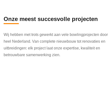
en 
die 
veel 
Onze meest succesvolle projecten
kenni
s en 
Wij hebben met trots gewerkt aan vele bowlingprojecten door
kund
heel Nederland. Van complete nieuwbouw tot renovaties en
e 
uitbreidingen: elk project laat onze expertise, kwaliteit en
toepa
betrouwbare samenwerking zien.
ssen