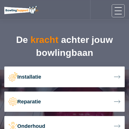
De
kracht
achter jouw
bowlingbaan
Installatie
Reparatie
Onderhoud