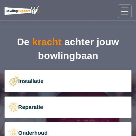
De
kracht
achter jouw
bowlingbaan
Installatie
Reparatie
Onderhoud