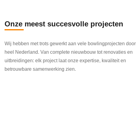
en 
die 
veel 
Onze meest succesvolle projecten
kenni
s en 
Wij hebben met trots gewerkt aan vele bowlingprojecten door
kund
heel Nederland. Van complete nieuwbouw tot renovaties en
e 
uitbreidingen: elk project laat onze expertise, kwaliteit en
toepa
betrouwbare samenwerking zien.
ssen