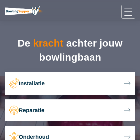
De
kracht
achter jouw
bowlingbaan
Installatie
Reparatie
Onderhoud