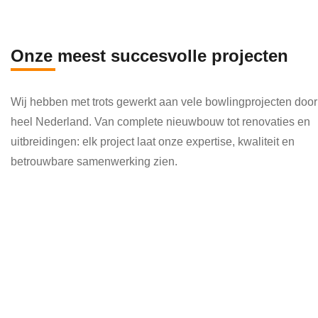
en 
die 
veel 
Onze meest succesvolle projecten
kenni
s en 
Wij hebben met trots gewerkt aan vele bowlingprojecten door
kund
heel Nederland. Van complete nieuwbouw tot renovaties en
e 
uitbreidingen: elk project laat onze expertise, kwaliteit en
toepa
betrouwbare samenwerking zien.
ssen