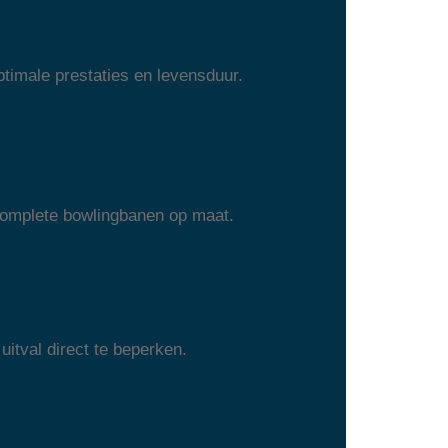
timale prestaties en levensduur.
 complete bowlingbanen op maat.
uitval direct te beperken.