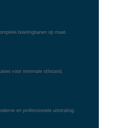
 complete bowlingbanen op maat.
aties voor minimale stilstand.
erne en professionele uitstraling.