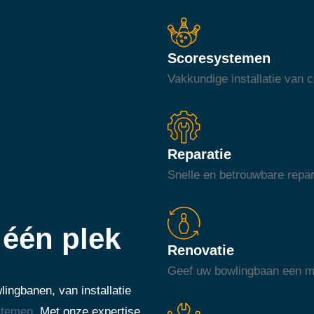
Scoresystemen
Vakkundige installatie van
Reparatie
Snelle en betrouwbare repar
één plek
Renovatie
Geef uw bowlingbaan een mod
ingbanen, van installatie
stemen
. Met onze expertise