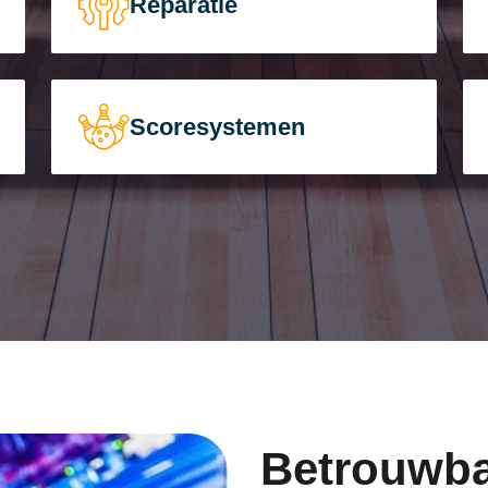
Reparatie
Scoresystemen
Betrouwba