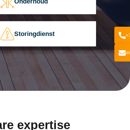
Onderhoud
Storingdienst
+
i
re expertise