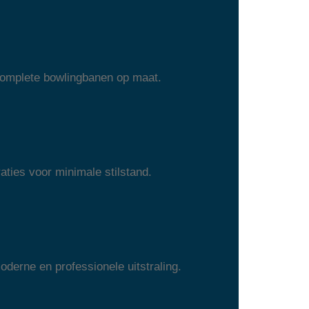
 complete bowlingbanen op maat.
aties voor minimale stilstand.
erne en professionele uitstraling.