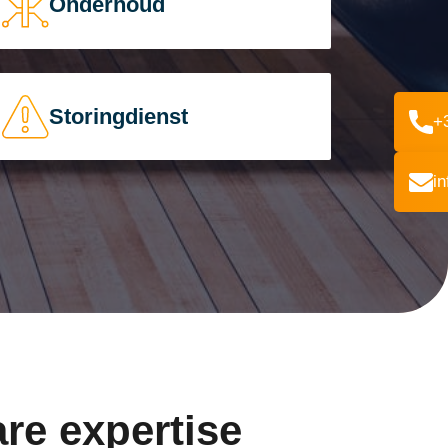
Onderhoud
Storingdienst
+
i
re expertise