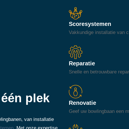
Scoresystemen
Vakkundige installatie van
Reparatie
Snelle en betrouwbare repar
één plek
Renovatie
Geef uw bowlingbaan een mod
ingbanen, van installatie
stemen
. Met onze expertise