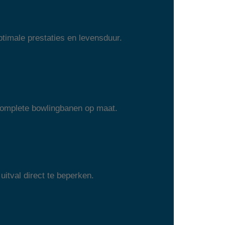
timale prestaties en levensduur.
 complete bowlingbanen op maat.
uitval direct te beperken.