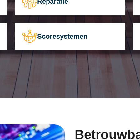
Reparatie
Scoresystemen
Betrouwba