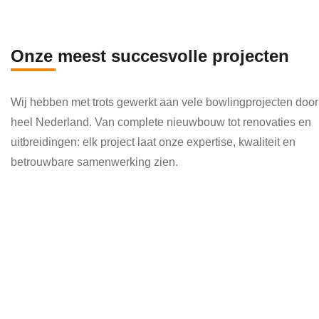
en 
die 
veel 
Onze meest succesvolle projecten
kenni
s en 
Wij hebben met trots gewerkt aan vele bowlingprojecten door
kund
heel Nederland. Van complete nieuwbouw tot renovaties en
e 
uitbreidingen: elk project laat onze expertise, kwaliteit en
toepa
betrouwbare samenwerking zien.
ssen