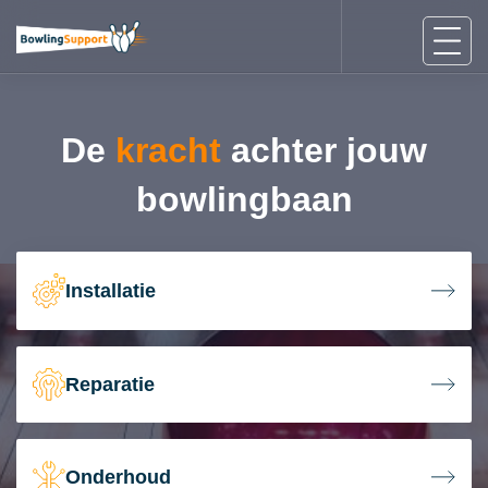
De
kracht
achter jouw
bowlingbaan
Installatie
Reparatie
Onderhoud