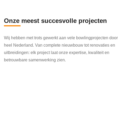
en 
die 
veel 
Onze meest succesvolle projecten
kenni
s en 
Wij hebben met trots gewerkt aan vele bowlingprojecten door
kund
heel Nederland. Van complete nieuwbouw tot renovaties en
e 
uitbreidingen: elk project laat onze expertise, kwaliteit en
toepa
betrouwbare samenwerking zien.
ssen