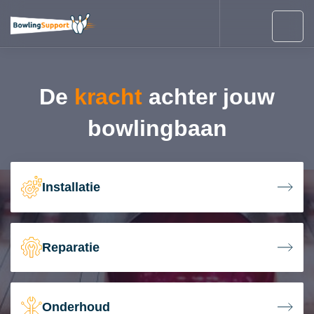
De
kracht
achter jouw
bowlingbaan
Installatie
Reparatie
Onderhoud