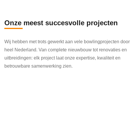
en 
die 
veel 
Onze meest succesvolle projecten
kenni
s en 
Wij hebben met trots gewerkt aan vele bowlingprojecten door
kund
heel Nederland. Van complete nieuwbouw tot renovaties en
e 
uitbreidingen: elk project laat onze expertise, kwaliteit en
toepa
betrouwbare samenwerking zien.
ssen