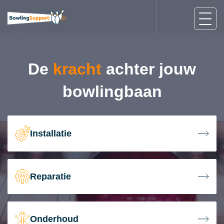
De
kracht
achter jouw
bowlingbaan
Installatie
Reparatie
Onderhoud