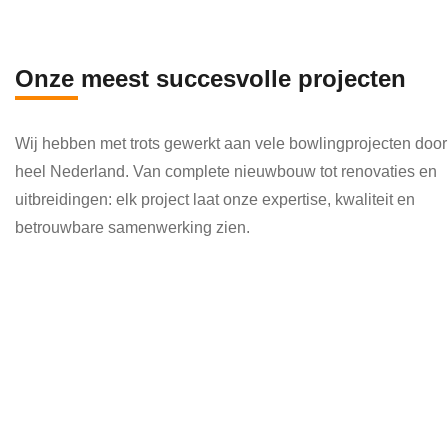
en 
die 
veel 
Onze meest succesvolle projecten
kenni
s en 
Wij hebben met trots gewerkt aan vele bowlingprojecten door
kund
heel Nederland. Van complete nieuwbouw tot renovaties en
e 
uitbreidingen: elk project laat onze expertise, kwaliteit en
toepa
betrouwbare samenwerking zien.
ssen