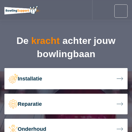
De
kracht
achter jouw
bowlingbaan
Installatie
Reparatie
Onderhoud