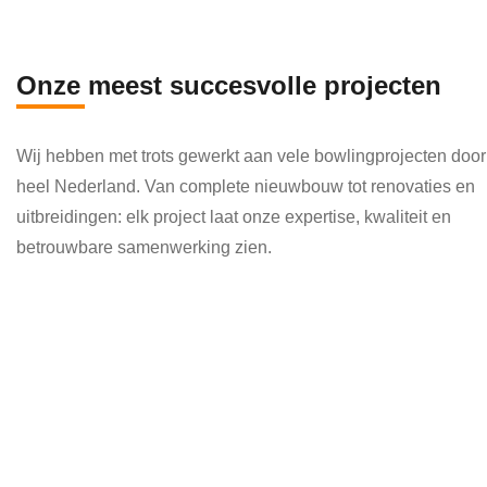
en 
die 
veel 
Onze meest succesvolle projecten
kenni
s en 
Wij hebben met trots gewerkt aan vele bowlingprojecten door
kund
heel Nederland. Van complete nieuwbouw tot renovaties en
e 
uitbreidingen: elk project laat onze expertise, kwaliteit en
toepa
betrouwbare samenwerking zien.
ssen