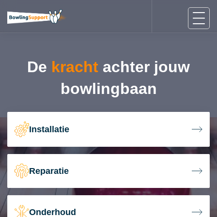
De
kracht
achter jouw
bowlingbaan
Installatie
Reparatie
Onderhoud