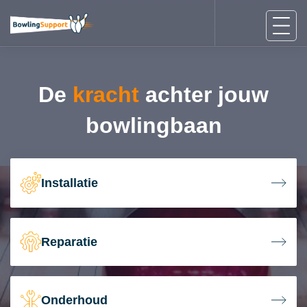
De
kracht
achter jouw
bowlingbaan
Installatie
Reparatie
Onderhoud