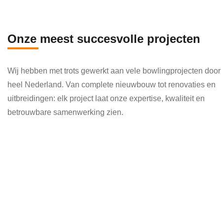
en 
die 
veel 
Onze meest succesvolle projecten
kenni
s en 
Wij hebben met trots gewerkt aan vele bowlingprojecten door
kund
heel Nederland. Van complete nieuwbouw tot renovaties en
e 
uitbreidingen: elk project laat onze expertise, kwaliteit en
toepa
betrouwbare samenwerking zien.
ssen