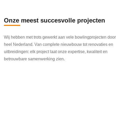
en 
die 
veel 
Onze meest succesvolle projecten
kenni
s en 
Wij hebben met trots gewerkt aan vele bowlingprojecten door
kund
heel Nederland. Van complete nieuwbouw tot renovaties en
e 
uitbreidingen: elk project laat onze expertise, kwaliteit en
toepa
betrouwbare samenwerking zien.
ssen