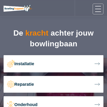
De
kracht
achter jouw
bowlingbaan
Installatie
Reparatie
Onderhoud