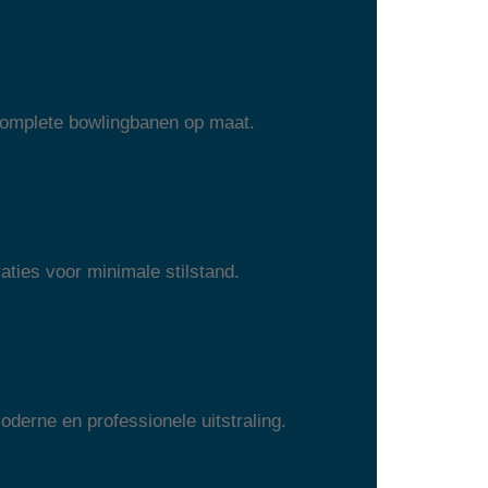
 complete bowlingbanen op maat.
aties voor minimale stilstand.
erne en professionele uitstraling.