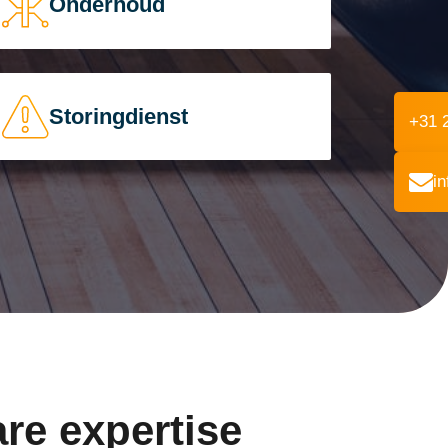
Onderhoud
Storingdienst
+31 
i
re expertise