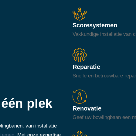
Scoresystemen
Vakkundige installatie van
Reparatie
Snelle en betrouwbare repar
één plek
Renovatie
Geef uw bowlingbaan een mod
ingbanen, van installatie
stemen
. Met onze expertise