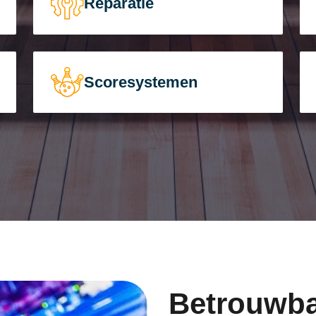
Reparatie
Scoresystemen
Betrouwba