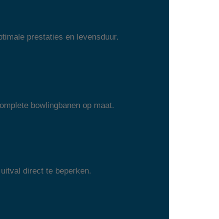
timale prestaties en levensduur.
 complete bowlingbanen op maat.
uitval direct te beperken.