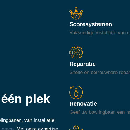
Scoresystemen
Vakkundige installatie van
Reparatie
Snelle en betrouwbare repar
één plek
Renovatie
Geef uw bowlingbaan een mod
ingbanen, van installatie
stemen
. Met onze expertise