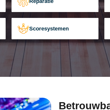
Reparatie
Scoresystemen
Betrouwba