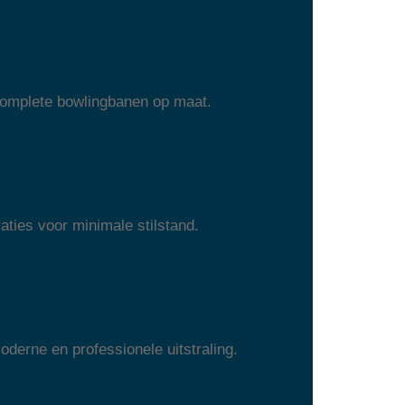
 complete bowlingbanen op maat.
aties voor minimale stilstand.
erne en professionele uitstraling.