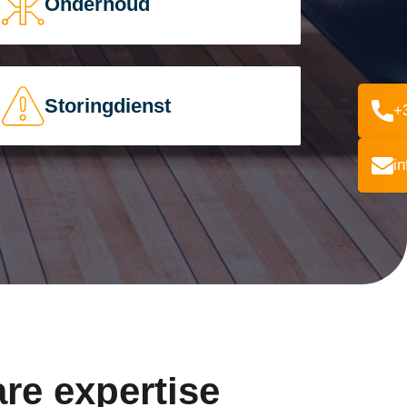
Onderhoud
Storingdienst
+
i
re expertise