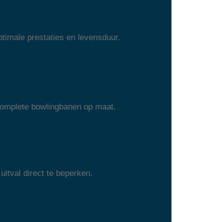
timale prestaties en levensduur.
 complete bowlingbanen op maat.
uitval direct te beperken.