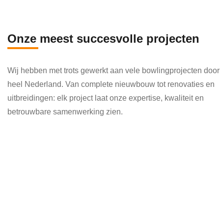
en 
die 
veel 
Onze meest succesvolle projecten
kenni
s en 
Wij hebben met trots gewerkt aan vele bowlingprojecten door
kund
heel Nederland. Van complete nieuwbouw tot renovaties en
e 
uitbreidingen: elk project laat onze expertise, kwaliteit en
toepa
betrouwbare samenwerking zien.
ssen