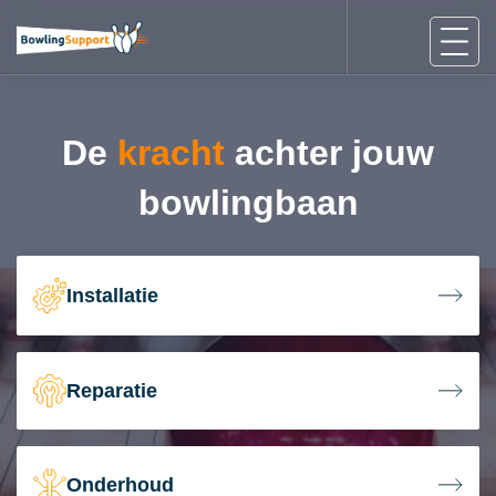
De
kracht
achter jouw
bowlingbaan
Installatie
Reparatie
Onderhoud