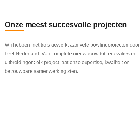
en 
die 
veel 
Onze meest succesvolle projecten
kenni
s en 
Wij hebben met trots gewerkt aan vele bowlingprojecten door
kund
heel Nederland. Van complete nieuwbouw tot renovaties en
e 
uitbreidingen: elk project laat onze expertise, kwaliteit en
toepa
betrouwbare samenwerking zien.
ssen