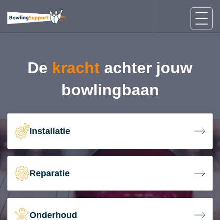
De
kracht
achter jouw
bowlingbaan
Installatie
Reparatie
Onderhoud