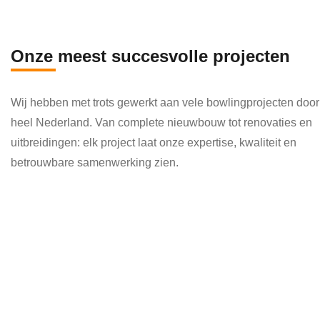
en 
die 
veel 
Onze meest succesvolle projecten
kenni
s en 
Wij hebben met trots gewerkt aan vele bowlingprojecten door
kund
heel Nederland. Van complete nieuwbouw tot renovaties en
e 
uitbreidingen: elk project laat onze expertise, kwaliteit en
toepa
betrouwbare samenwerking zien.
ssen