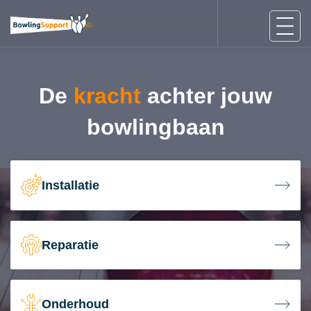
De
kracht
achter jouw
bowlingbaan
Installatie
Reparatie
Onderhoud