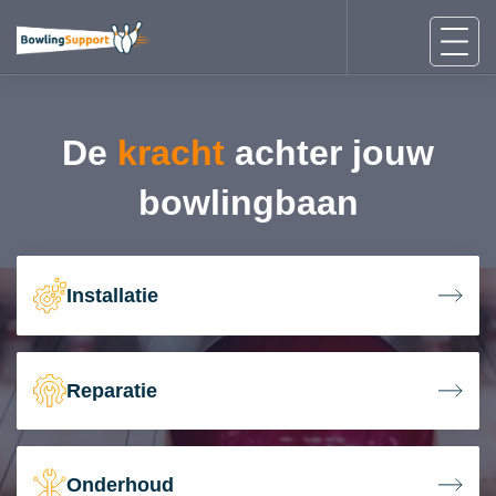
De
kracht
achter jouw
bowlingbaan
Installatie
Reparatie
Onderhoud