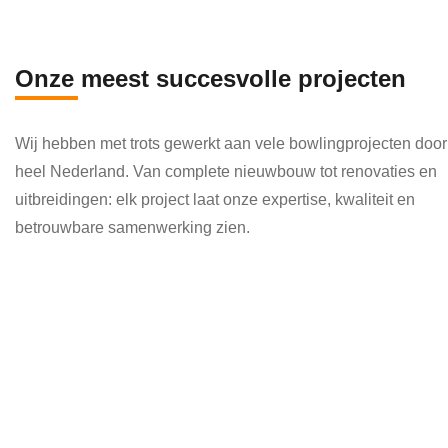
en 
die 
veel 
Onze meest succesvolle projecten
kenni
s en 
Wij hebben met trots gewerkt aan vele bowlingprojecten door
kund
heel Nederland. Van complete nieuwbouw tot renovaties en
e 
uitbreidingen: elk project laat onze expertise, kwaliteit en
toepa
betrouwbare samenwerking zien.
ssen