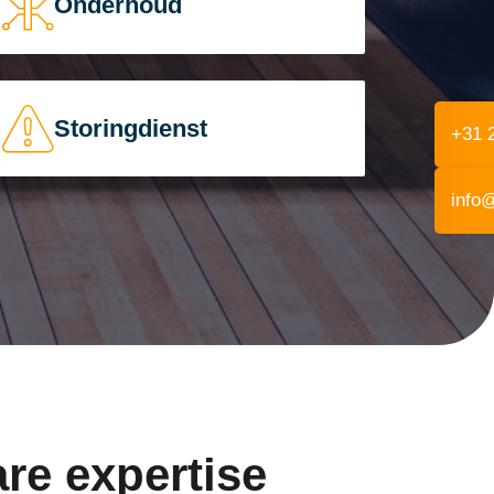
Onderhoud
Storingdienst
+31 
info
re expertise