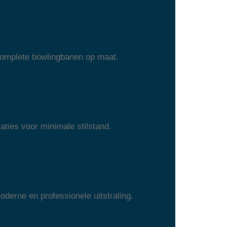
 complete bowlingbanen op maat.
aties voor minimale stilstand.
erne en professionele uitstraling.