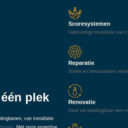
Scoresystemen
Vakkundige installatie van
Reparatie
Snelle en betrouwbare repar
één plek
Renovatie
Geef uw bowlingbaan een mod
ingbanen, van installatie
stemen
. Met onze expertise