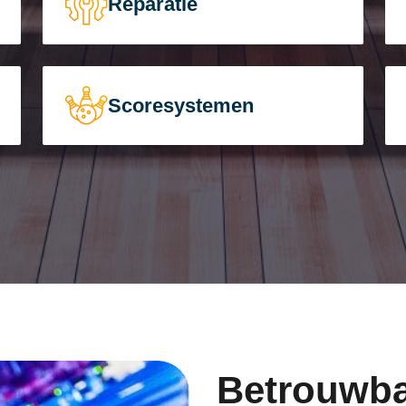
Reparatie
Scoresystemen
Betrouwba