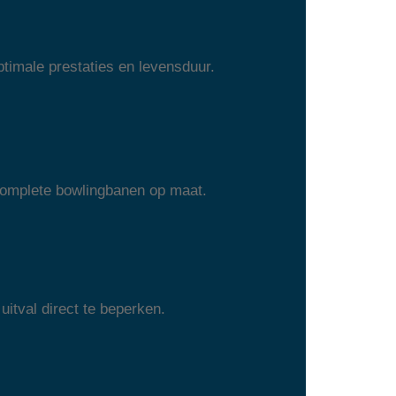
timale prestaties en levensduur.
 complete bowlingbanen op maat.
uitval direct te beperken.