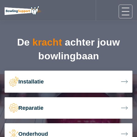
De
kracht
achter jouw
bowlingbaan
Installatie
Reparatie
Onderhoud