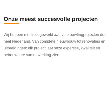
en 
die 
veel 
Onze meest succesvolle projecten
kenni
s en 
Wij hebben met trots gewerkt aan vele bowlingprojecten door
kund
heel Nederland. Van complete nieuwbouw tot renovaties en
e 
uitbreidingen: elk project laat onze expertise, kwaliteit en
toepa
betrouwbare samenwerking zien.
ssen