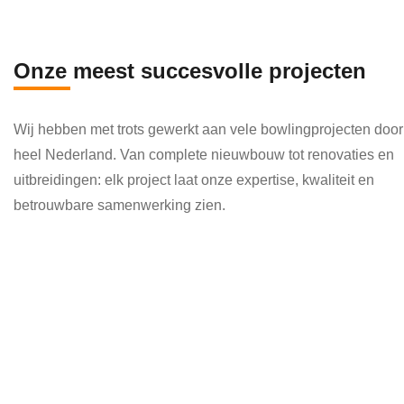
en 
die 
veel 
Onze meest succesvolle projecten
kenni
s en 
Wij hebben met trots gewerkt aan vele bowlingprojecten door
kund
heel Nederland. Van complete nieuwbouw tot renovaties en
e 
uitbreidingen: elk project laat onze expertise, kwaliteit en
toepa
betrouwbare samenwerking zien.
ssen