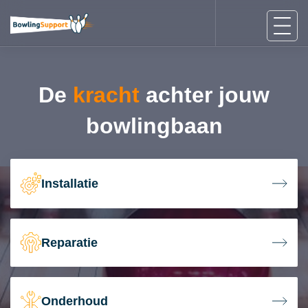
De
kracht
achter jouw
bowlingbaan
Installatie
Reparatie
Onderhoud