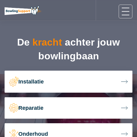
De
kracht
achter jouw
bowlingbaan
Installatie
Reparatie
Onderhoud