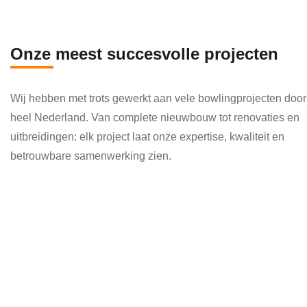
en 
die 
veel 
Onze meest succesvolle projecten
kenni
s en 
Wij hebben met trots gewerkt aan vele bowlingprojecten door
kund
heel Nederland. Van complete nieuwbouw tot renovaties en
e 
uitbreidingen: elk project laat onze expertise, kwaliteit en
toepa
betrouwbare samenwerking zien.
ssen