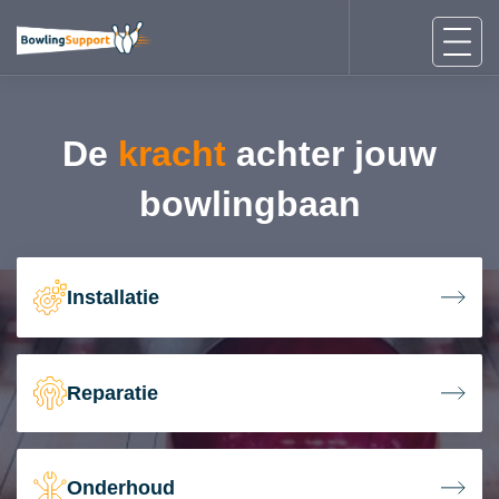
De
kracht
achter jouw
bowlingbaan
Installatie
Reparatie
Onderhoud