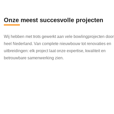
en 
die 
veel 
Onze meest succesvolle projecten
kenni
s en 
Wij hebben met trots gewerkt aan vele bowlingprojecten door
kund
heel Nederland. Van complete nieuwbouw tot renovaties en
e 
uitbreidingen: elk project laat onze expertise, kwaliteit en
toepa
betrouwbare samenwerking zien.
ssen