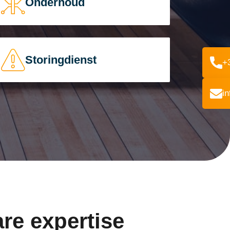
Onderhoud
Storingdienst
+
i
re expertise