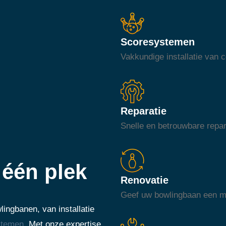
Scoresystemen
Vakkundige installatie van
Reparatie
Snelle en betrouwbare repar
één plek
Renovatie
Geef uw bowlingbaan een mod
ingbanen, van installatie
stemen
. Met onze expertise