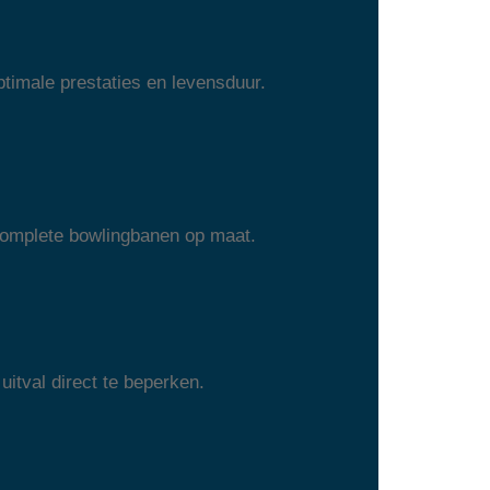
timale prestaties en levensduur.
 complete bowlingbanen op maat.
uitval direct te beperken.