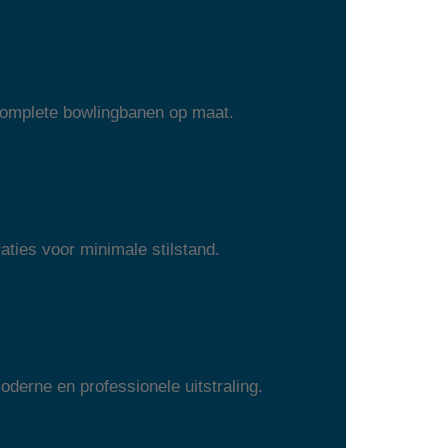
 complete bowlingbanen op maat.
aties voor minimale stilstand.
erne en professionele uitstraling.