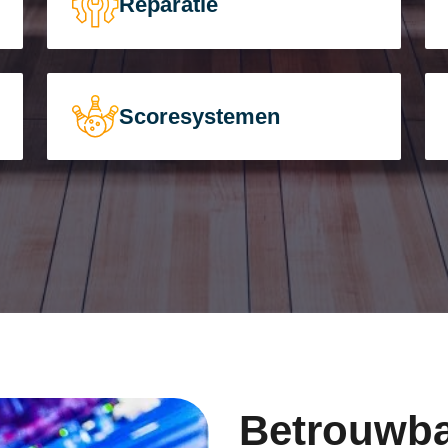
Reparatie
Scoresystemen
Betrouwba