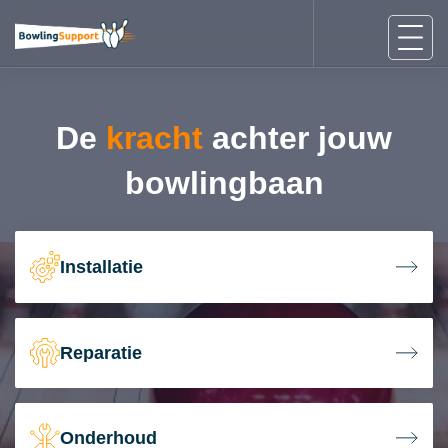
De
kracht
achter jouw
bowlingbaan
Installatie
Reparatie
Onderhoud