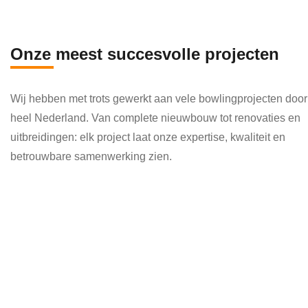
en 
die 
veel 
Onze meest succesvolle projecten
kenni
s en 
Wij hebben met trots gewerkt aan vele bowlingprojecten door
kund
heel Nederland. Van complete nieuwbouw tot renovaties en
e 
uitbreidingen: elk project laat onze expertise, kwaliteit en
toepa
betrouwbare samenwerking zien.
ssen