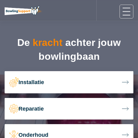
De
kracht
achter jouw
bowlingbaan
Installatie
Reparatie
Onderhoud