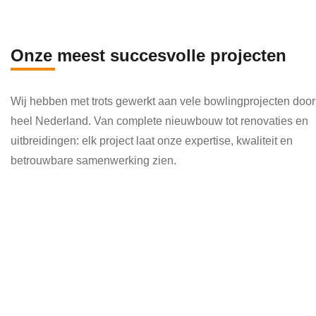
en 
die 
veel 
Onze meest succesvolle projecten
kenni
s en 
Wij hebben met trots gewerkt aan vele bowlingprojecten door
kund
heel Nederland. Van complete nieuwbouw tot renovaties en
e 
uitbreidingen: elk project laat onze expertise, kwaliteit en
toepa
betrouwbare samenwerking zien.
ssen