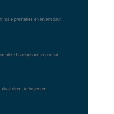
timale prestaties en levensduur.
 complete bowlingbanen op maat.
uitval direct te beperken.