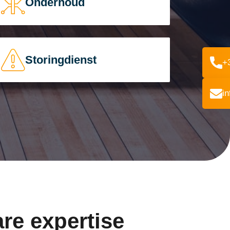
Onderhoud
Storingdienst
+
i
re expertise