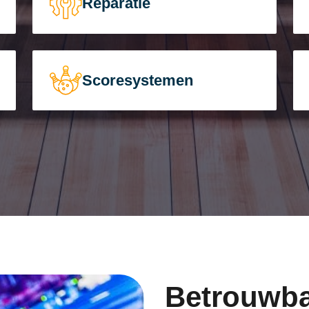
Reparatie
Scoresystemen
Betrouwba