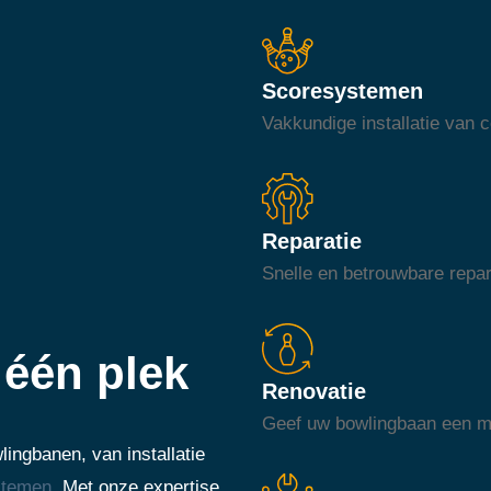
Scoresystemen
Vakkundige installatie van
Reparatie
Snelle en betrouwbare repar
één plek
Renovatie
Geef uw bowlingbaan een mod
ingbanen, van installatie
stemen
. Met onze expertise