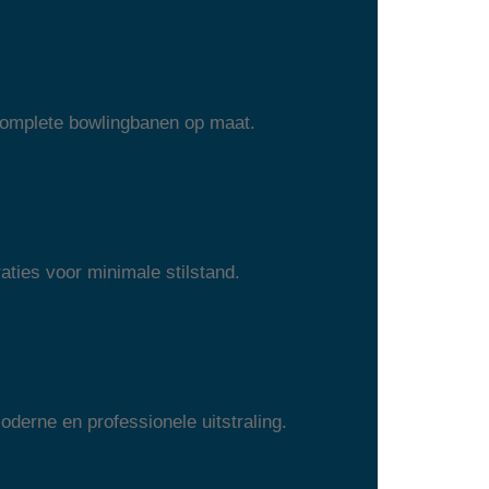
 complete bowlingbanen op maat.
aties voor minimale stilstand.
erne en professionele uitstraling.