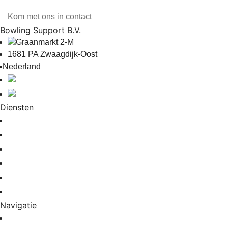
info@bowlingsupport.nl
Kom met ons in contact
Bowling Support B.V.
Graanmarkt 2-M
1681 PA Zwaagdijk-Oost
Nederland
+31 6 51933670
info@bowlingsupport.nl
Diensten
Bowlingbaan installatie
Bowlingbaan reparatie
Bowlingbaan onderhoud
Bowlingbaan renovatie
Scoresystemen
Bowlingbaan storingsdienst
Navigatie
Home