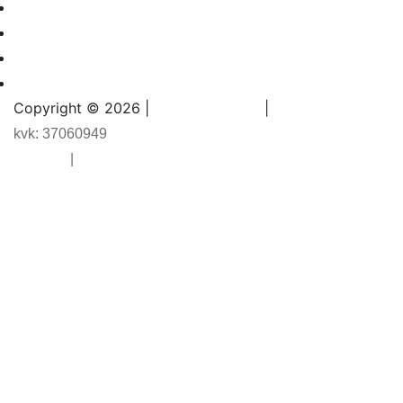
Projecten
Over ons
Blogs
Contact
Copyright © 2026 |
|
Bowling Support
kvk: 37060949
Sitemap
|
Privacybeleid