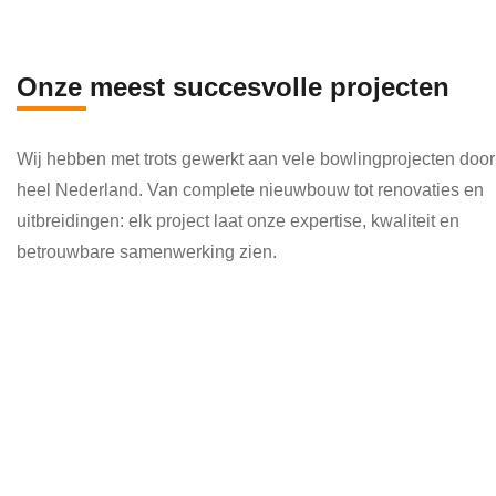
en 
die 
veel 
Onze meest succesvolle projecten
kenni
s en 
Wij hebben met trots gewerkt aan vele bowlingprojecten door
kund
heel Nederland. Van complete nieuwbouw tot renovaties en
e 
uitbreidingen: elk project laat onze expertise, kwaliteit en
toepa
betrouwbare samenwerking zien.
ssen