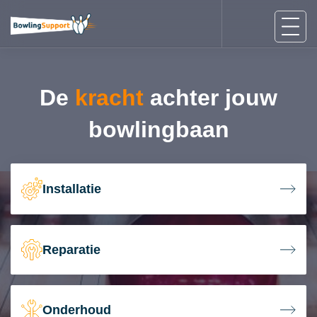
De
kracht
achter jouw
bowlingbaan
Installatie
Reparatie
Onderhoud