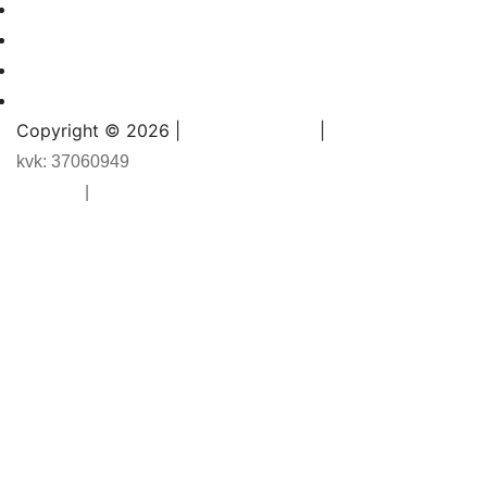
Projecten
Over ons
Blogs
Contact
Copyright © 2026 |
|
Bowling Support
kvk: 37060949
Sitemap
|
Privacybeleid