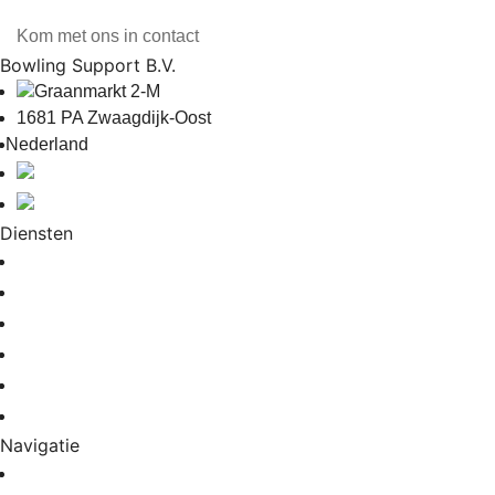
info@bowlingsupport.nl
Kom met ons in contact
Bowling Support B.V.
Graanmarkt 2-M
1681 PA Zwaagdijk-Oost
Nederland
+31 6 51933670
info@bowlingsupport.nl
Diensten
Bowlingbaan installatie
Bowlingbaan reparatie
Bowlingbaan onderhoud
Bowlingbaan renovatie
Scoresystemen
Bowlingbaan storingsdienst
Navigatie
Home