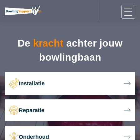
De
kracht
achter jouw
bowlingbaan
Installatie
Reparatie
Onderhoud