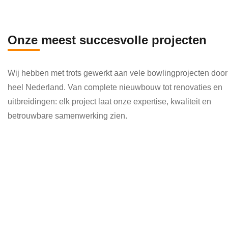
en 
die 
veel 
Onze meest succesvolle projecten
kenni
s en 
Wij hebben met trots gewerkt aan vele bowlingprojecten door
kund
heel Nederland. Van complete nieuwbouw tot renovaties en
e 
uitbreidingen: elk project laat onze expertise, kwaliteit en
toepa
betrouwbare samenwerking zien.
ssen