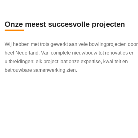
en 
die 
veel 
Onze meest succesvolle projecten
kenni
s en 
Wij hebben met trots gewerkt aan vele bowlingprojecten door
kund
heel Nederland. Van complete nieuwbouw tot renovaties en
e 
uitbreidingen: elk project laat onze expertise, kwaliteit en
toepa
betrouwbare samenwerking zien.
ssen