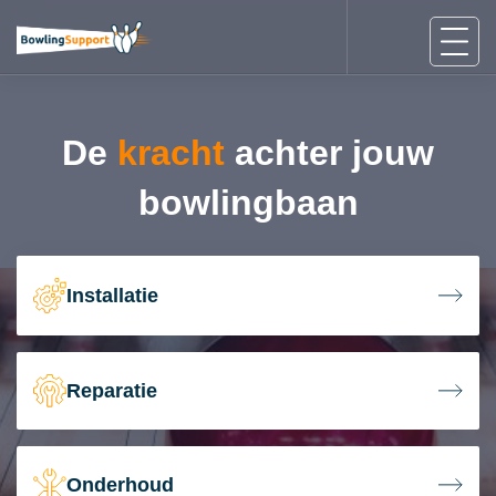
De
kracht
achter jouw
bowlingbaan
Installatie
Reparatie
Onderhoud