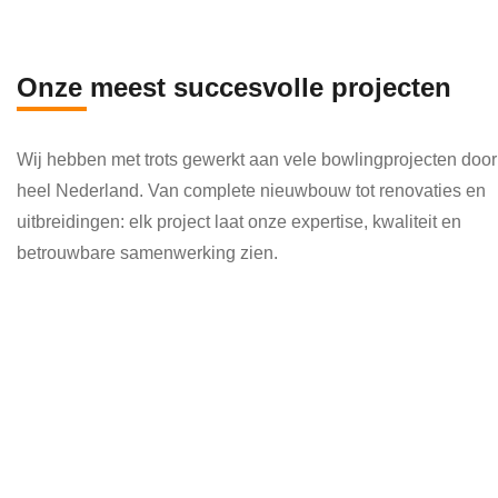
en 
die 
veel 
Onze meest succesvolle projecten
kenni
s en 
Wij hebben met trots gewerkt aan vele bowlingprojecten door
kund
heel Nederland. Van complete nieuwbouw tot renovaties en
e 
uitbreidingen: elk project laat onze expertise, kwaliteit en
toepa
betrouwbare samenwerking zien.
ssen