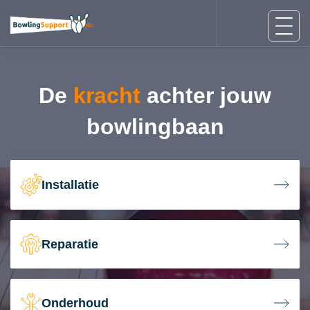
De
kracht
achter jouw
bowlingbaan
Installatie
Reparatie
Onderhoud