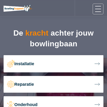
De
kracht
achter jouw
bowlingbaan
Installatie
Reparatie
Onderhoud