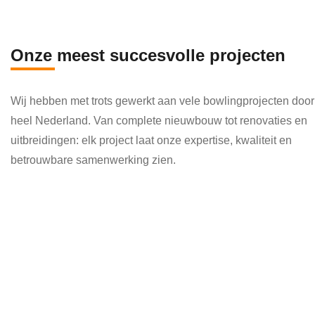
en 
die 
veel 
Onze meest succesvolle projecten
kenni
s en 
Wij hebben met trots gewerkt aan vele bowlingprojecten door
kund
heel Nederland. Van complete nieuwbouw tot renovaties en
e 
uitbreidingen: elk project laat onze expertise, kwaliteit en
toepa
betrouwbare samenwerking zien.
ssen