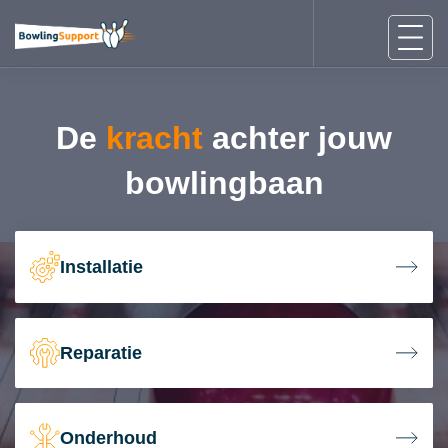
De
kracht
achter jouw
bowlingbaan
Installatie
Reparatie
Onderhoud