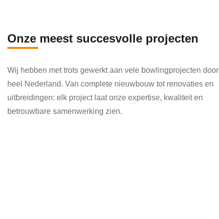
en 
die 
veel 
Onze meest succesvolle projecten
kenni
s en 
Wij hebben met trots gewerkt aan vele bowlingprojecten door
kund
heel Nederland. Van complete nieuwbouw tot renovaties en
e 
uitbreidingen: elk project laat onze expertise, kwaliteit en
toepa
betrouwbare samenwerking zien.
ssen