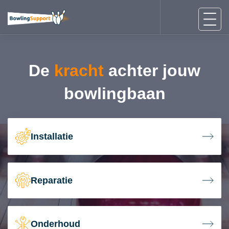
De
kracht
achter jouw
bowlingbaan
Installatie
Reparatie
Onderhoud