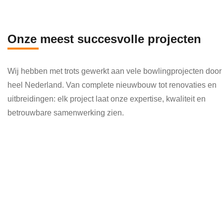
en 
die 
veel 
Onze meest succesvolle projecten
kenni
s en 
Wij hebben met trots gewerkt aan vele bowlingprojecten door
kund
heel Nederland. Van complete nieuwbouw tot renovaties en
e 
uitbreidingen: elk project laat onze expertise, kwaliteit en
toepa
betrouwbare samenwerking zien.
ssen