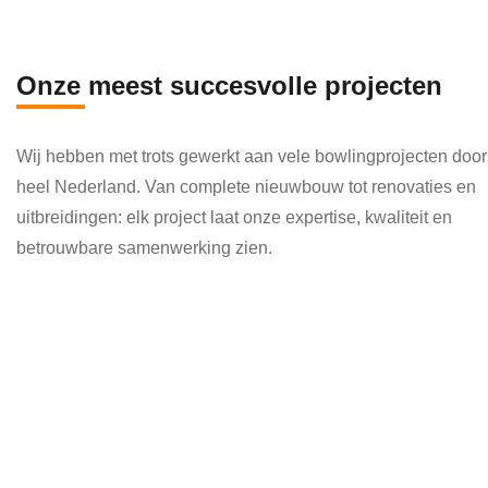
en 
die 
veel 
Onze meest succesvolle projecten
kenni
s en 
Wij hebben met trots gewerkt aan vele bowlingprojecten door
kund
heel Nederland. Van complete nieuwbouw tot renovaties en
e 
uitbreidingen: elk project laat onze expertise, kwaliteit en
toepa
betrouwbare samenwerking zien.
ssen