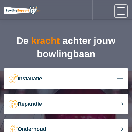
De
kracht
achter jouw
bowlingbaan
Installatie
Reparatie
Onderhoud