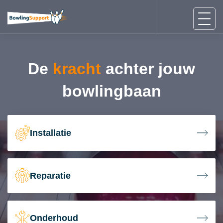
De
kracht
achter jouw
bowlingbaan
Installatie
Reparatie
Onderhoud