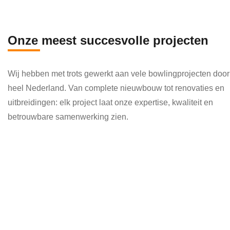
en 
die 
veel 
Onze meest succesvolle projecten
kenni
s en 
Wij hebben met trots gewerkt aan vele bowlingprojecten door
kund
heel Nederland. Van complete nieuwbouw tot renovaties en
e 
uitbreidingen: elk project laat onze expertise, kwaliteit en
toepa
betrouwbare samenwerking zien.
ssen