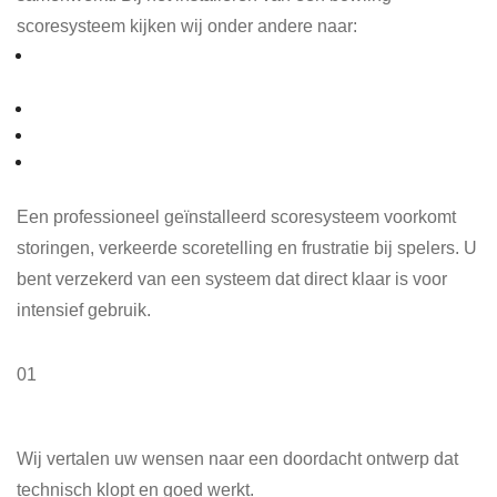
scoresysteem kijken wij onder andere naar:
Compatibiliteit met uw bestaande bowlingbanen en
machines
Aansluiting op sensoren, pinsetters en touwmachines
Gebruiksvriendelijkheid voor spelers en personeel
Stabiliteit en betrouwbaarheid van de hardware en
software
Een professioneel geïnstalleerd scoresysteem voorkomt
storingen, verkeerde scoretelling en frustratie bij spelers. U
bent verzekerd van een systeem dat direct klaar is voor
intensief gebruik.
01
Advies & ontwerp
Wij vertalen uw wensen naar een doordacht ontwerp dat
technisch klopt en goed werkt.