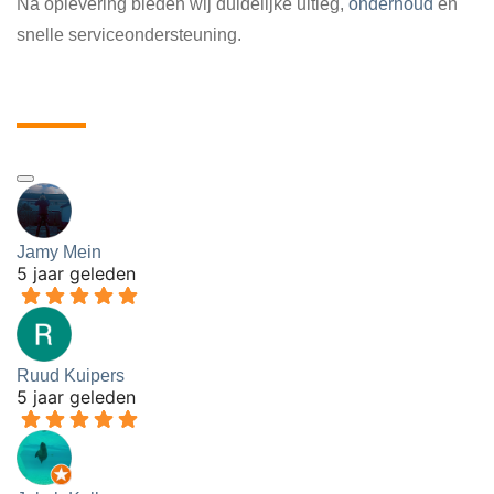
Na oplevering bieden wij duidelijke uitleg,
onderhoud
en
snelle serviceondersteuning.
Ervaringen van onze klanten
Jamy Mein
5 jaar geleden
Ruud Kuipers
5 jaar geleden