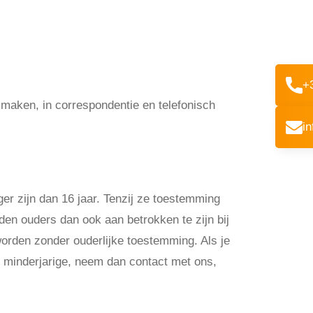
+
 maken, in correspondentie en telefonisch
gevens die wij
i
er zijn dan 16 jaar. Tenzij ze toestemming
en ouders dan ook aan betrokken te zijn bij
orden zonder ouderlijke toestemming. Als je
 minderjarige, neem dan contact met ons,
rondslag wij