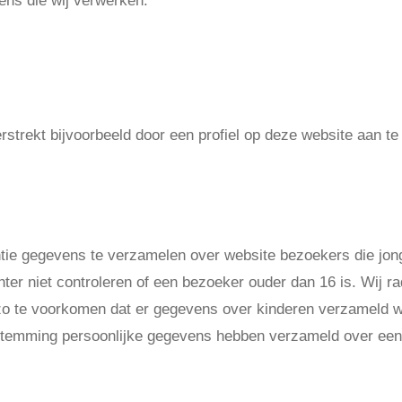
ens die wij verwerken:
rstrekt bijvoorbeeld door een profiel op deze website aan te
f gevoelige persoonsge
entie gegevens te verzamelen over website bezoekers die jong
r niet controleren of een bezoeker ouder dan 16 is. Wij rad
 zo te voorkomen dat er gegevens over kinderen verzameld w
oestemming persoonlijke gegevens hebben verzameld over een
 op basis van welke g