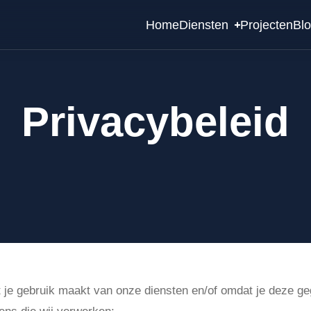
Home
Diensten
Projecten
Bl
Privacybeleid
s die wij verwerken
je gebruik maakt van onze diensten en/of omdat je deze geg