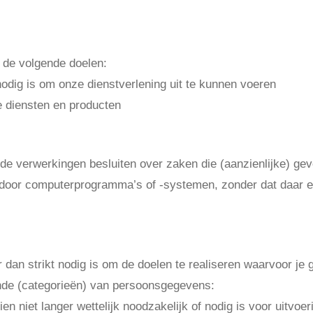
ns verwerken
de volgende doelen:
 nodig is om onze dienstverlening uit te kunnen voeren
e diensten en producten
e besluitvorming
de verwerkingen besluiten over zaken die (aanzienlijke) g
 door computerprogramma’s of -systemen, zonder dat daar 
rsoonsgegevens bewar
 dan strikt nodig is om de doelen te realiseren waarvoor j
nde (categorieën) van persoonsgegevens:
en niet langer wettelijk noodzakelijk of nodig is voor uitvo