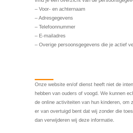
vind je een overzicht van de persoonsgegev
– Voor- en achternaam
– Adresgegevens
– Telefoonnummer
– E-mailadres
– Overige persoonsgegevens die je actief ve
Bijzondere en/o
verwerken
Onze website en/of dienst heeft niet de int
hebben van ouders of voogd. We kunnen echte
de online activiteiten van hun kinderen, om
er van overtuigd bent dat wij zonder die t
dan verwijderen wij deze informatie.
Met welk doel en