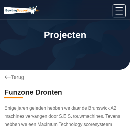
Projecten
Terug
Funzone Dronten
Enige jaren geleden hebben we daar de Brunswick A2
machines vervangen door S.E.S. touwmachines. Tevens
hebben we een Maximum Technology scoresysteem